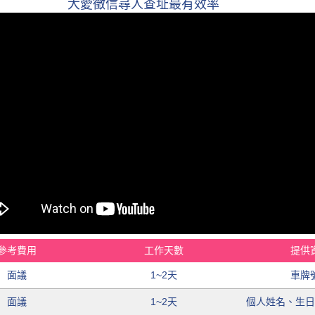
大愛徵信尋人查址最有效率
參考費用
工作天數
提供
面議
1~2天
車牌
面議
1~2天
個人姓名、生