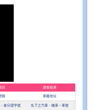
資訊
調查結果
號碼
車籍地址
日、身分證字號
名下之汽車、機車，車號