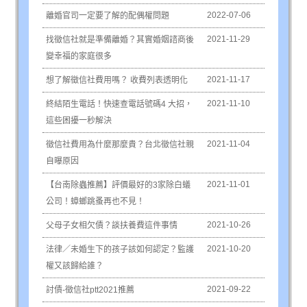
2022-07-06
離婚官司一定要了解的配偶權問題
2021-11-29
找徵信社就是準備離婚？其實婚姻諮商後
變幸福的家庭很多
2021-11-17
想了解徵信社費用嗎？ 收費列表透明化
2021-11-10
終結陌生電話！快速查電話號碼4 大招，
這些困擾一秒解決
2021-11-04
徵信社費用為什麼那麼貴？台北徵信社親
自曝原因
2021-11-01
【台南除蟲推薦】評價最好的3家除白蟻
公司！蟑螂跳蚤再也不見！
2021-10-26
父母子女相欠債？談扶養費這件事情
2021-10-20
法律／未婚生下的孩子該如何認定？監護
權又該歸給誰？
2021-09-22
討債-徵信社ptt2021推薦