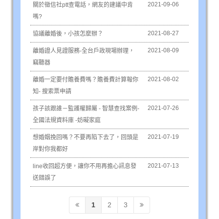
2021-09-06
關於徵信社ptt查電話，網友的建議中肯
嗎?
2021-08-27
協議離婚後，小孩怎麼辦？
2021-08-09
離婚證人見證服務-全台戶政現場辦理，
竊聽器
2021-08-02
離婚一定要付贍養費嗎？贍養費計算報你
知- 搜索票申請
2021-07-26
孩子該跟誰－監護權歸屬 - 智慧查找案例-
全國法規資料庫 -妨礙家庭
2021-07-19
想婚姻挽回嗎？不要再陷下去了，回頭是
岸對你我都好
2021-07-13
line收回超方便，讓你不用再擔心訊息發
送錯誤了
1
2
3